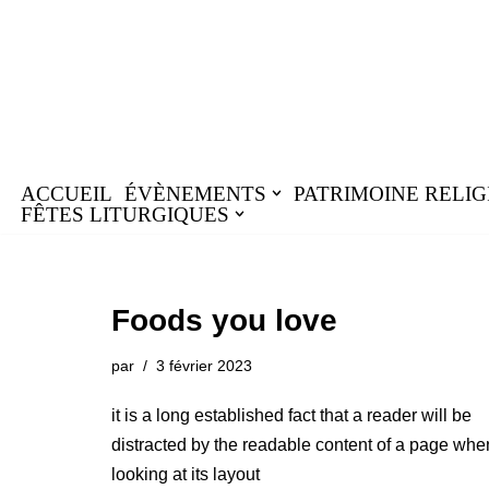
Aller
au
contenu
ACCUEIL
ÉVÈNEMENTS
PATRIMOINE RELIG
FÊTES LITURGIQUES
Foods you love
par
3 février 2023
it is a long established fact that a reader will be
distracted by the readable content of a page whe
looking at its layout