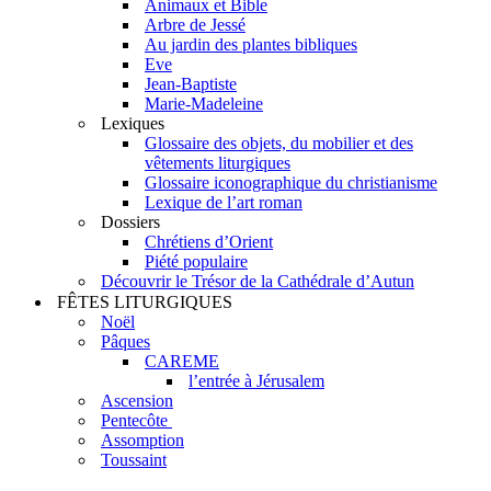
Animaux et Bible
Arbre de Jessé
Au jardin des plantes bibliques
Eve
Jean-Baptiste
Marie-Madeleine
Lexiques
Glossaire des objets, du mobilier et des
vêtements liturgiques
Glossaire iconographique du christianisme
Lexique de l’art roman
Dossiers
Chrétiens d’Orient
Piété populaire
Découvrir le Trésor de la Cathédrale d’Autun
FÊTES LITURGIQUES
Noël
Pâques
CAREME
l’entrée à Jérusalem
Ascension
Pentecôte
Assomption
Toussaint