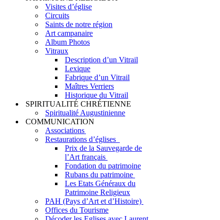
Visites d’église
Circuits
Saints de notre région
Art campanaire
Album Photos
Vitraux
Description d’un Vitrail
Lexique
Fabrique d’un Vitrail
Maîtres Verriers
Historique du Vitrail
SPIRITUALITÉ CHRÉTIENNE
Spiritualité Augustinienne
COMMUNICATION
Associations
Restaurations d’églises
Prix de la Sauvegarde de
l’Art français
Fondation du patrimoine
Rubans du patrimoine
Les Etats Généraux du
Patrimoine Religieux
PAH (Pays d’Art et d’Histoire)
Offices du Tourisme
Décoder les Eglises avec Laurent