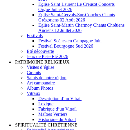
Eglise Saint-Laurent Le Creusot Concerts
Orgue Juillet 2026
Eglise Saint-Gervais-Sur-Couches Chants
Grégoriens 02 Août 2026
Eglise Saint-Martin Charmoy Chants Chrétiens
Anciens 12 Juillet 2026
Festivals
Festival Scènes en Campagne Juin
Festival Bourgogne Sud 2026
Eté découverte
Jeux de Piste Eté 2026
PATRIMOINE RELIGIEUX
Visites d’église
Circuits
Saints de notre région
Art campanaire
Album Photos
Vitraux
Description d’un Vitrail
Lexique
Fabrique d’un Vitrail
Maîtres Verriers
Historique du Vitrail
SPIRITUALITÉ CHRÉTIENNE