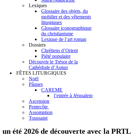
Lexiques
Glossaire des objets, du
mobilier et des vêtements
liturgiques
Glossaire iconographique
du christianisme
Lexique de l’art roman
Dossiers
Chrétiens d’Orient
Piété populaire
Découvrir le Trésor de la
Cathédrale d’Autun
FÊTES LITURGIQUES
Noël
Pâques
CAREME
l’entrée à Jérusalem
Ascension
Pentecôte
Assomption
Toussaint
un été 2026 de découverte avec la PRTL