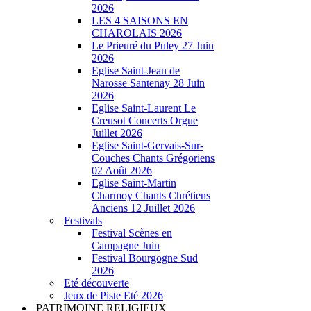
2026
LES 4 SAISONS EN
CHAROLAIS 2026
Le Prieuré du Puley 27 Juin
2026
Eglise Saint-Jean de
Narosse Santenay 28 Juin
2026
Eglise Saint-Laurent Le
Creusot Concerts Orgue
Juillet 2026
Eglise Saint-Gervais-Sur-
Couches Chants Grégoriens
02 Août 2026
Eglise Saint-Martin
Charmoy Chants Chrétiens
Anciens 12 Juillet 2026
Festivals
Festival Scènes en
Campagne Juin
Festival Bourgogne Sud
2026
Eté découverte
Jeux de Piste Eté 2026
PATRIMOINE RELIGIEUX