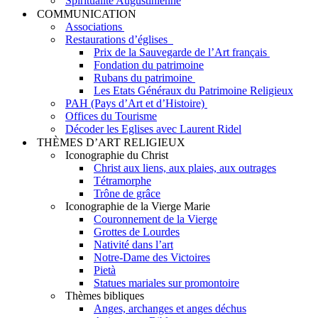
Spiritualité Augustinienne
COMMUNICATION
Associations
Restaurations d’églises
Prix de la Sauvegarde de l’Art français
Fondation du patrimoine
Rubans du patrimoine
Les Etats Généraux du Patrimoine Religieux
PAH (Pays d’Art et d’Histoire)
Offices du Tourisme
Décoder les Eglises avec Laurent Ridel
THÈMES D’ART RELIGIEUX
Iconographie du Christ
Christ aux liens, aux plaies, aux outrages
Tétramorphe
Trône de grâce
Iconographie de la Vierge Marie
Couronnement de la Vierge
Grottes de Lourdes
Nativité dans l’art
Notre-Dame des Victoires
Pietà
Statues mariales sur promontoire
Thèmes bibliques
Anges, archanges et anges déchus