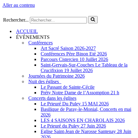
Aller au contenu
Rechercher...
ACCUEIL
ÉVÈNEMENTS
Conférences
Art Sacré Saison 2026-2027
Conférences Père Binon Eté 2026
Parcours Cistercien 10 Juillet 2026
Saint-Gervais-Sur-Couches Le Tableau de la
Crucifixion 19 Juillet 2026
Journées du Patrimoine 2026
Nuit des églises
Le Passant de Sainte-Cécile
Préty Notre Dame de l’Assomption 21 h
Concerts dans les églises
Le Prieuré Du Puley 15 MAI 2026
Basilique de Paray-le-Monial, Concerts en mai
2026
LES 4 SAISONS EN CHAROLAIS 2026
Le Prieuré du Puley 27 Juin 2026
Eglise Saint-Jean de Narosse Santenay 28 Juin
2026